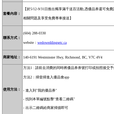
【於5/12-9/31日推出獨享滿千送百活動,憑優品券還可免
套餐內容：
相關問題
及享受免費專車接送
】
(604) 288-0330
聯系方式：
website：
wedoweddingsetc.ca
商家地址：
140-6191 Westminster Hwy, Richmond, BC, V7C 4V4
方法1 : 請前去消費的同時將優品券券號打印或拍照後交
方法2：掃壹掃進入優品會app
使用方法：
- 進入到"我的優品券"
- 找到本單編號點擊“查看二維碼”
- 出示二維碼給商家掃描即可