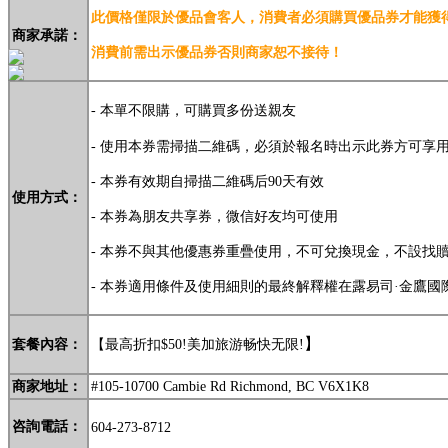
此價格僅限於優品會客人，消費
者必須購買優品券才能獲得
商家
承諾：
消費前需
出示優
品券否則商家恕不接待！
- 本單不限購，可購買多份送親友
-
使用本券需掃描二維碼，必須於報名時出示此券方可享
- 本券有效期自掃描二維碼后90天有效
使用方式：
- 本券為朋友共享券，微信好友均可使用
- 本券不與其他優惠券重疊使用，不可兌換現金，不設找
- 本券適用條件及使用細則的最終解釋權在露易司·金鷹國
】
套餐內容：
【最高折扣$50!美加旅游畅快无限!
商家地址：
#105-10700 Cambie Rd Richmond,
BC V6X1K8
咨詢電話：
604-273-8712