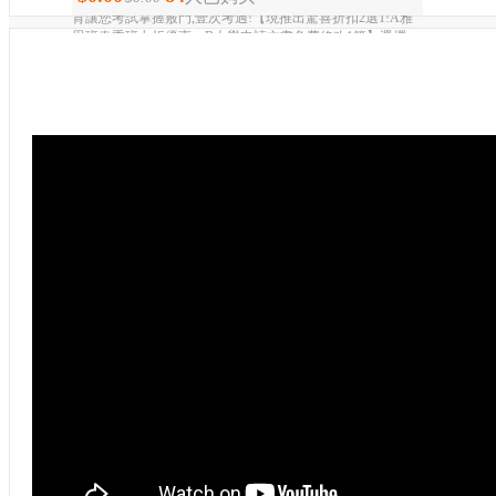
育讓您考試掌握竅門,壹次考過!【現推出驚喜折扣2選1!A雅
思班春季班七折優惠；B大學申請文書免費修改1篇】選擇
ONE OF A KIND個性化教育,突破盲點拿高分!