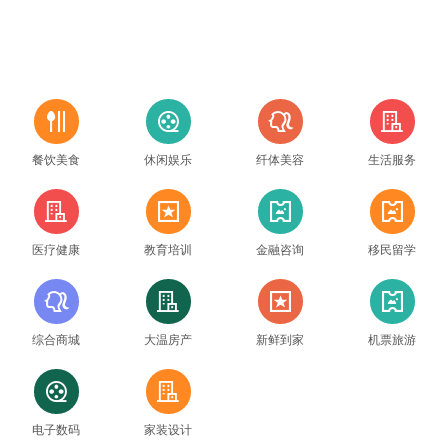
吃
看
美
住
餐饮美食
休闲娱乐
纤体美容
生活服务
住
新
票
票
医疗健康
教育培训
金融咨询
移民留学
美
住
新
票
综合商城
大温房产
新鲜到家
机票旅游
看
住
电子数码
家装设计