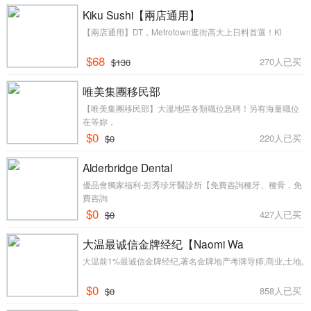
Kiku Sushi【兩店通用】
【兩店通用】DT，Metrotown逛街高大上日料首選！Ki
$68
270人已买
$130
唯美集團移民部
【唯美集團移民部】大溫地區各類職位急聘！另有海量職位
在等妳，
$0
220人已买
$0
Alderbridge Dental
優品會獨家福利-彭秀珍牙醫診所【免費咨詢種牙、種骨，免
費咨詢
$0
427人已买
$0
大温最诚信金牌经纪【Naomi Wa
大温前1%最诚信金牌经纪,著名金牌地产考牌导师,商业,土地,
$0
858人已买
$0