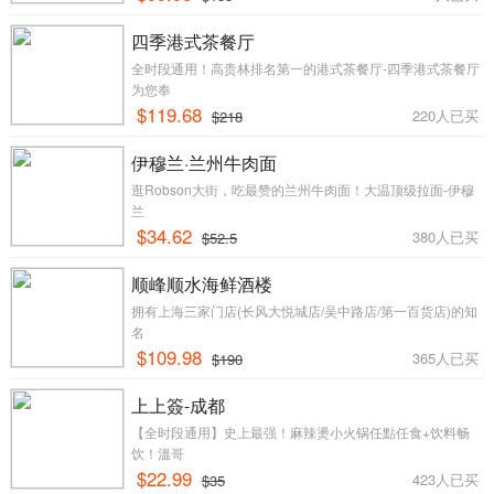
四季港式茶餐厅
全时段通用！高贵林排名第一的港式茶餐厅-四季港式茶餐厅
为您奉
$119.68
220人已买
$218
伊穆兰·兰州牛肉面
逛Robson大街，吃最赞的兰州牛肉面！大温顶级拉面-伊穆
兰
$34.62
380人已买
$52.5
顺峰顺水海鲜酒楼
拥有上海三家门店(长风大悦城店/吴中路店/第一百货店)的知
名
$109.98
365人已买
$190
上上簽-成都
【全时段通用】史上最强！麻辣燙小火锅任點任食+饮料畅
饮！溫哥
$22.99
423人已买
$35