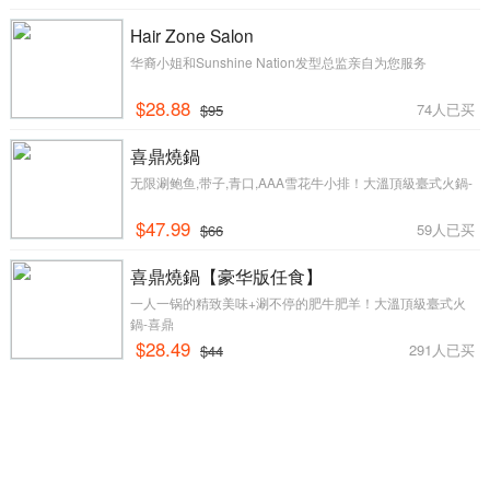
Hair Zone Salon
华裔小姐和Sunshine Nation发型总监亲自为您服务
$28.88
74人已买
$95
喜鼎燒鍋
无限涮鲍鱼,带子,青口,AAA雪花牛小排！大溫頂級臺式火鍋-
$47.99
59人已买
$66
喜鼎燒鍋【豪华版任食】
一人一锅的精致美味+涮不停的肥牛肥羊！大溫頂級臺式火
鍋-喜鼎
$28.49
291人已买
$44