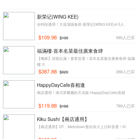
新荣记(WING KEE)
全時段通用！大温顶级食府-新荣记(WING KEE)4-5人
$109.98
565人已买
$190
福滿樓-首本名菜最佳廣東食肆
【獨家】排面拉滿！宴客首選！首本名菜最佳廣東食肆-福滿
樓:大
$387.88
368人已买
$620
HappyDayCafe喜相逢
兩店通用！港式茶餐廳的天花板-HappyDayCafe(喜相
$119.88
789人已买
$188
Kiku Sushi【兩店通用】
【兩店通用】DT，Metrotown逛街高大上日料首選！Ki