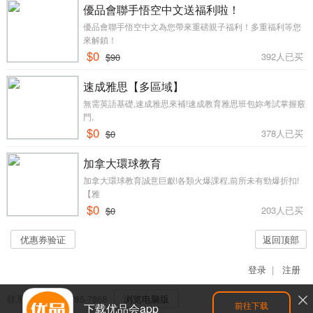
優品會聯手悟空中文送福利啦！
優品會聯手悟空中文為您帶來重磅親子福利！多重福利等您
來解鎖！
$0
392人已买
$90
速成雅思【多區域】
無需英語基礎,速成雅思來補!速成教育雅思班包妳考試掌握竅
門,
$0
378人已买
$0
加拿大環球教育
加拿大環球教育誠意巨獻!各類火爆課程,前所未有勁爆折扣!
【雅
$0
203人已买
$0
优惠券验证
返回顶部
登录
|
注册
联系客服：604-285-7868
浏览电脑版
前往下载
下载优品会app