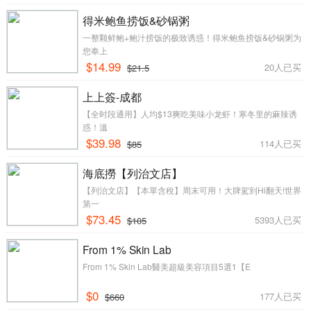
得米鲍鱼捞饭&砂锅粥
一整颗鲜鲍+鲍汁捞饭的极致诱惑！得米鲍鱼捞饭&砂锅粥为
您奉上
$14.99
20人已买
$21.5
上上簽-成都
【全时段通用】人均$13爽吃美味小龙虾！寒冬里的麻辣诱
惑！溫
$39.98
114人已买
$85
海底撈【列治文店】
【列治文店】【本單含稅】周末可用！大牌駕到Hi翻天!世界
第一
$73.45
5393人已买
$105
From 1% Skin Lab
From 1% Skin Lab醫美超級美容項目5選1​【E
$0
177人已买
$660