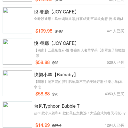
悅·餐廳【JOY CAFE】
全時段通用！马年鴻運當頭,好事成雙!五星級食府-悅·餐廳(J
$109.98
421人已买
$187
悅·餐廳【JOY CAFE】
【獨家】五星級食府-悅·餐廳四人奢華早茶【翡翠鱼子龍蝦餃
+紫
$58.88
526人已买
$92
快樂小羊【Burnaby】
【獨家】涮不完的肥牛肥羊,喝不完的美味好湯!快樂小羊(本
拿比
$58.88
4353人已买
$90
台风Typhoon Bubble T
超50款小火锅和40款奶茶任您挑选！大温台式简餐天花板-Ty
$14.99
1294人已买
$27.9