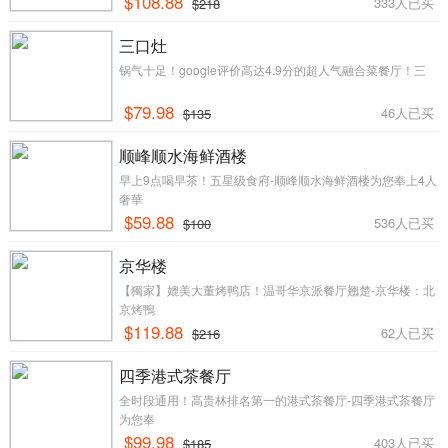
$108.88
333人已买
$218
三口灶
锅气十足！google评价高达4.9分的超人气融合菜餐厅！三
$79.98
46人已买
$135
顺峰顺水海鲜酒楼
早上9点喝早茶！五星级食府-顺峰顺水海鲜酒楼为您奉上4人
奢華
$59.88
536人已买
$100
京华楼
【獨家】媲美大董烤鸭店！温哥华京派餐厅翘楚-京华楼：北
京烤鴨
$119.88
62人已买
$216
四季港式茶餐厅
全时段通用！高贵林排名第一的港式茶餐厅-四季港式茶餐厅
为您奉
$99.98
403人已买
$185