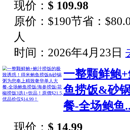
现价：
$ 109.98
原价：$190
节省：$80.0
人
时间：2026年4月23日
一整颗鲜鲍
鱼捞饭&砂
餐-全场鲍鱼..
现价：
$ 14.99