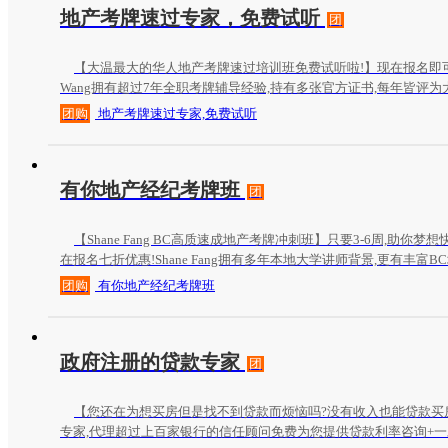
地产考牌速过专家，免费试听
团
【大温最大的华人地产考牌速过培训班免费试听啦!】现在报名即可拿
Wang拥有超过7年全职考牌辅导经验,持有多张官方证书,每年皆评为
仅擅长教学更精于实战,为您免费制定入行规划和考牌就业辅导!
团购
地产考牌速过专家,免费试听
有你地产经纪考牌班
团
【Shane Fang BC高质速成地产考牌冲刺班】只要3-6周,助你梦想
在报名七折优惠!Shane Fang拥有多年本地大学讲师背景,更有丰富
领域颇有心得.为你定制入行规划和考牌辅导方案!
团购
有你地产经纪考牌班
政府注册的贷款专家
团
【您还在为想买房但是找不到贷款而烦恼吗?没有收入也能贷款买
专家,代理超过上百家银行的信任顾问免费为您提供贷款利率咨询+