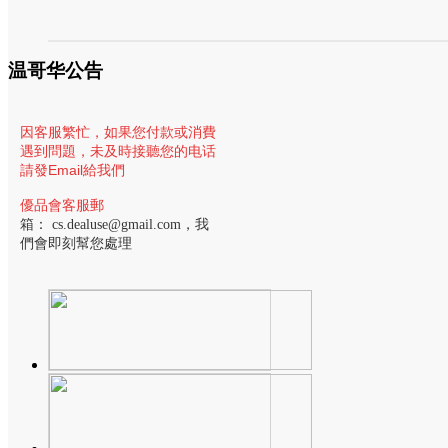
质+全程为您提供申请贷款材料辅助】现在优品价$0,为您提供全套的
温哥华公告
因客服繁忙，
如果您付款或消費
遇到問題，未及時接聽您的电话
請發Email給我們
優品會客服郵
箱：
cs.dealuse@gmail.com
，我
們會即刻幫您處理