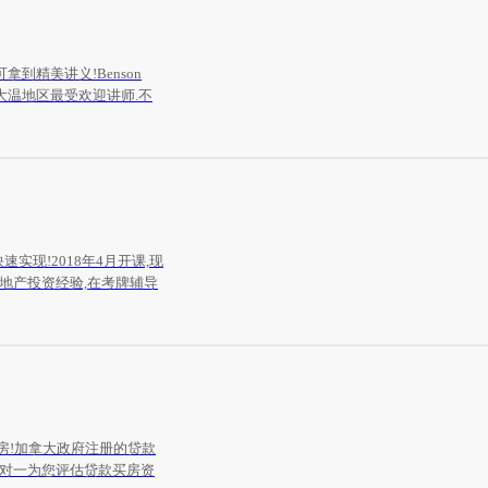
到精美讲义!Benson
大温地区最受欢迎讲师.不
快速实现!2018年4月开课,现
BC地产投资经验,在考牌辅导
房!加拿大政府注册的贷款
一对一为您评估贷款买房资