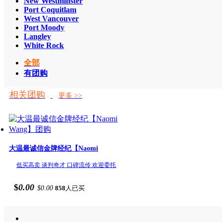
New Westminster
Port Coquitlam
West Vancouver
Port Moody
Langley
White Rock
全部
有团购
相关团购
更多 >>
大温最诚信金牌经纪【Naomi
低买高卖 谈判奇才 口碑流传 欢迎委托
$
0.00
$0.00
858
人已买