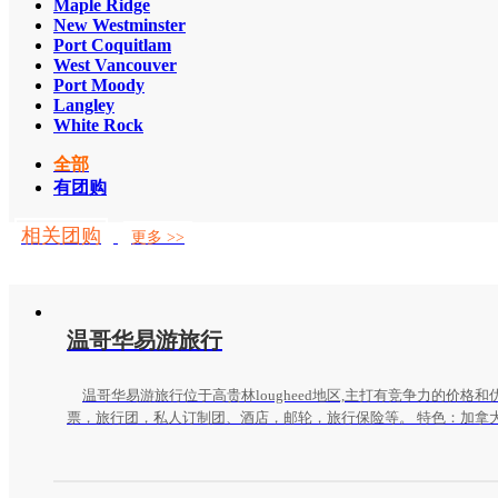
Maple Ridge
New Westminster
Port Coquitlam
West Vancouver
Port Moody
Langley
White Rock
全部
有团购
相关团购
更多 >>
温哥华易游旅行
温哥华易游旅行位于高贵林lougheed地区,主打有竞争力的价格
票，旅行团，私人订制团、酒店，邮轮，旅行保险等。 特色：加拿
色追光团；温哥华、卡尔加里出发的班夫团；墨西哥坎昆的豪华半
西、美东团。中国及亚洲的顺道游等；请关注微信号 EUTRAVELLT