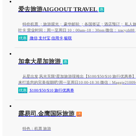
爱去旅游AIGOOUT TRAVEL
惠
特价机票 ；旅游观光； 豪华邮轮 ；各国签证；酒店预订； 私
叶卡 营业时间：周一至周日 10：00am–18：30pm 微信： tracyzh88 , 
优惠
微信,支付宝,信用卡,银联
加拿大星加旅游
惠
从星出发,风光无限!星加旅游现推出【$100/$50/$10 旅行优惠券
来打造您的完美假期吧!周一至周日10:00-18:30.微信：Maggie210094,电话
站:www.canvisiontravel.com
优惠
$100/$50/$10 旅行优惠券
露易司.金鹰国际旅游
团
特色：机票 旅游