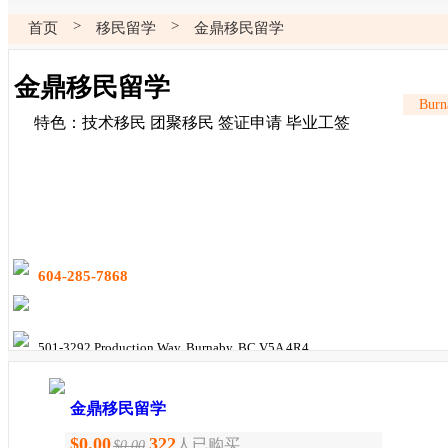
>
>
首页
移民留学
金鼎移民留学
金鼎移民留学
Burn
特色：技术移民 团聚移民 签证申请 毕业工签
604-285-7868
501-3292 Production Way, Burnaby, BC V5A 4R4
金鼎移民留学
$
0.00
322
人已购买
$0.00
金鼎移民留学为您制定专业的,适合个人需求的留学移民方