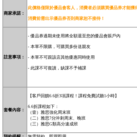
此價格僅限於優品會客人，消費
者必須購買優品券才能獲得
商家
承諾：
消費前需
出示優
品券否則商家恕不接待！
- 優品券過期未使用將全額退至您的優品會賬戶內
- 本單不限購，可購買多份送親友
註意事項：
- 本單不可跟該店其他優惠同時使用
- 此課不可復讀，缺課不予補課
【客戶回饋6.6折3項課程！課程免費試聽1小時】
6.6折課程如下：
套餐內容：
（壹）雅思強化周末班
（二）雅思7分沖刺周末、晚班
（三）雅思G類高分速成班
預約提醒：
無需預約，即買即用