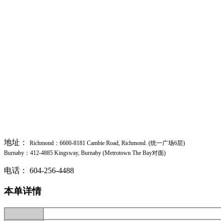
地址：
Richmond：6600-8181 Cambie Road, Richmond. (统一广场6层)
Burnaby：412-4885 Kingsway, Burnaby (Metrotown The Bay对面)
电话：
604-256-4488
本单详情