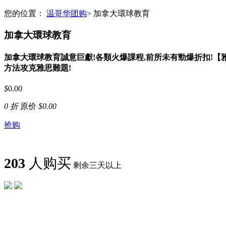
您的位置：
温哥华团购
>
加拿大環球教育
加拿大環球教育
加拿大環球教育誠意巨獻!各類火爆課程,前所未有勁爆折扣!【雅
方法攻克雅思難題!
$
0.00
0 折
原价
$
0.00
抢购
203
人购买
剩余三天以上