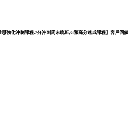
思強化沖刺課程,7分沖刺周末晚班,G類高分速成課程】客戶回饋特