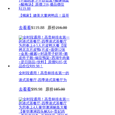
【獨家】媲美大董烤鸭店！温哥
华京派餐厅翘楚-京华楼：北京
去看看
$119.88
原价
216.00
烤
全时段通用！高贵林排名第一的
港式茶餐厅-四季港式茶餐厅为
您
去看看
$99.98
原价
185.00