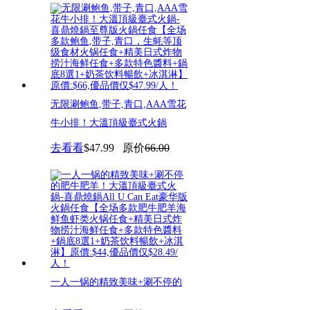
无限涮鲍鱼,带子,青口,AAA雪花
牛小排！大溫頂級臺式火鍋
去看看
$47.99
原价
66.00
一人一锅的精致美味+涮不停的
肥牛肥羊！大溫頂級臺式火鍋-