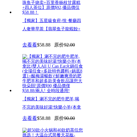
【獨家】五星級食府-悅·餐廳四
人奢華早茶【翡翠鱼子龍蝦餃+
去看看
$58.88
原价
92.00
【獨家】涮不完的肥牛肥羊,喝
不完的美味好湯!快樂小羊(本拿
去看看
$58.88
原价
90.00