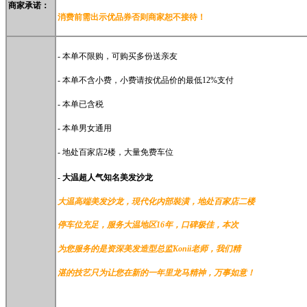
商家
承诺：
消费前需
出示优
品券否则商家恕不接待！
-
本单不限购，可购买多份送亲友
- 本单不含小费，小费请按优品价的最低12%支付
- 本单已含税
- 本单男女通用
- 地处百家店2楼，大量免费车位
-
大温超人气知名美发沙龙
大温高端美发沙龙，現代化內部裝潢，地处百家店二楼
停车位充足，服务大温地区16年，
口碑极佳，本次
为您服务的是资深美发造型总监Konii老师，我们精
湛的技艺只为让您在新的一年里龙马精神，万事如意！