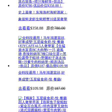
史上最奢！东海渔村海鲜酒家：
象拔蚌龙虾生蚝螃蟹10道菜奢華
去看看
$358.88
原价
780.00
全時段通用！马年鴻運當頭,好
事成雙!五星級食府-悅·餐廳(
去看看
$109.98
原价
187.00