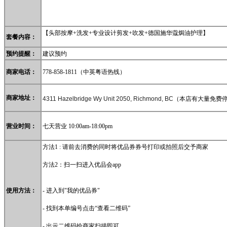
【
头部按摩+洗发+专业设计剪发+吹发+德国施华蔻焗油护理
】
套餐内容：
预约提醒：
建议预约
778-858-1811
（中英粤语热线）
商家电话：
商家地址：
4311 Hazelbridge Wy Unit 2050, Richmond, BC
（本店有大量免费
营业时间：
七天营业 10:00am-18:00pm
方法1 : 请前去消费的同时将优品券券号打印或拍照后交予商家
方法2：扫一扫进入优品会app
使用方法：
- 进入到"我的优品券"
- 找到本单编号点击“查看二维码”
- 出示二维码给商家扫描即可