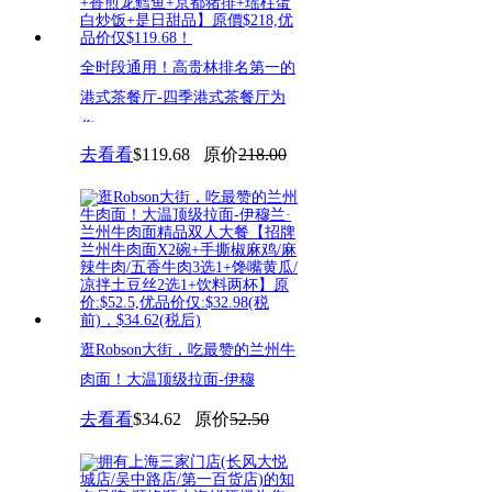
全时段通用！高贵林排名第一的
港式茶餐厅-四季港式茶餐厅为
您
去看看
$119.68
原价
218.00
逛Robson大街，吃最赞的兰州牛
肉面！大温顶级拉面-伊穆
去看看
$34.62
原价
52.50