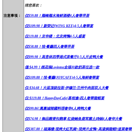
猜您喜欢：
注意事项：
仅$59.88！顺峰顺水海鲜酒楼4人奢華早茶
仅$109.98！
新荣记(WING KEE)4-5人奢華宴
仅119.88！
京华楼：北京烤鴨4-5人盛宴
仅$58.88！悅·餐廳四人奢華早茶
仅$99.98！高贵林四季港式茶餐厅4-5人片皮鸭大餐
僅:$4.99！桃花塢Lovintea全场30款奶茶任选一款
仅$109.88！悅·餐廳(JOYCAFE)4-5人海鲜奢華宴
仅:$34.68！大温顶级拉面-伊穆兰·兰州牛肉面双人大餐
仅:$119.88！HappyDayCafe(喜相逢)四人奢華龍蝦宴
仅$99.86!萬裏城韓國料理奢华4人烤鸭大餐
仅$74.98！御品雞煲扣鹅掌 红烧鲍鱼鹿茸菌土鸡锅4人奢华大餐
仅$387.88！福滿樓:现烤大紅乳豬+現烤片皮鴨+高湯焗龍蝦9道菜奢