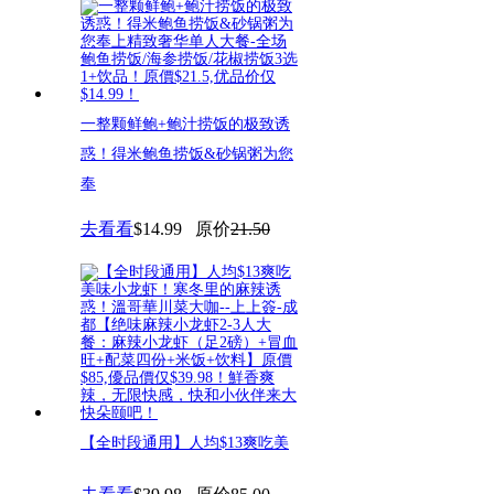
一整颗鲜鲍+鲍汁捞饭的极致诱
惑！得米鲍鱼捞饭&砂锅粥为您
奉
去看看
$14.99
原价
21.50
【全时段通用】人均$13爽吃美
味小龙虾！寒冬里的麻辣诱惑！