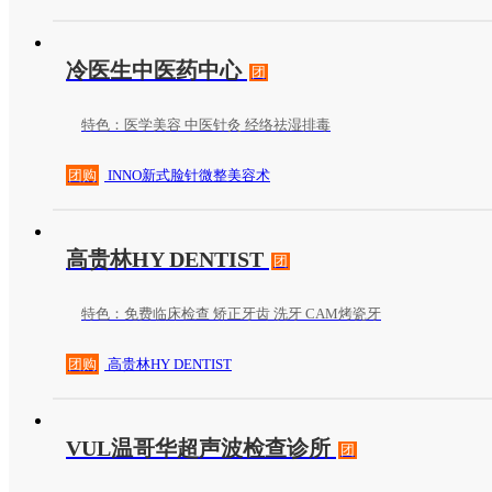
冷医生中医药中心
团
特色：医学美容 中医针灸 经络祛湿排毒
团购
INNO新式脸针微整美容术
高贵林HY DENTIST
团
特色：免费临床检查 矫正牙齿 洗牙 CAM烤瓷牙
团购
高贵林HY DENTIST
VUL温哥华超声波检查诊所
团