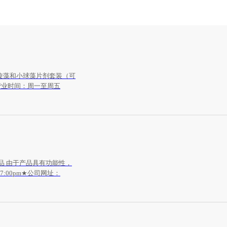
旋藻和小球藻片剂套装（可
营业时间：周一至周五
保健品 由于产品具有功能性，
7:00pm★公司网址：