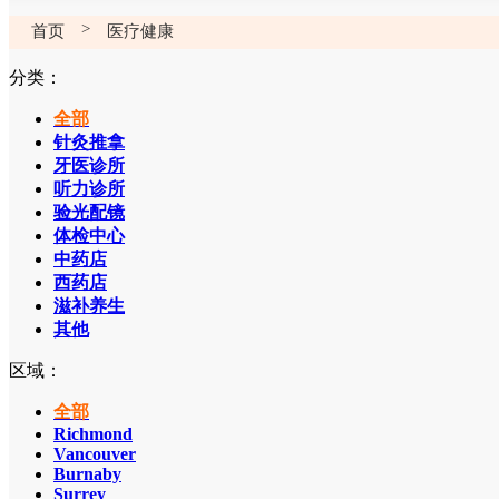
>
首页
医疗健康
分类：
全部
针灸推拿
牙医诊所
听力诊所
验光配镜
体检中心
中药店
西药店
滋补养生
其他
区域：
全部
Richmond
Vancouver
Burnaby
Surrey