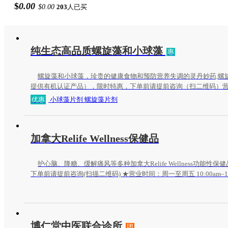
$
0.00
$0.00
203
人已买
纯生态高品质螺旋藻和小球藻
惠
螺旋藻和小球藻，珍贵的健康食物和预防营养失调的灵丹妙药,螺
提供有机认证产品），限时特惠，下单前请提前咨询（扫二维码）
9:00am-5:00pm。
优惠
小球藻片剂 螺旋藻片剂
加拿大Relife Wellness保健品
护心脑、降糖、缓解痛风等多种加拿大Relife Wellness功能性
下单前请提前咨询(扫描二维码) ★营业时间：周一至周五 10:00am–1
https://canadareliefwellness.com/
博仁堂中医联合诊所
团