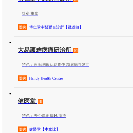
针灸 推拿
团购
博仁堂中醫聯合診所【鐵道鎮】
大易顽难病痛研治所
团
特色：高氏理筋 运动损伤 糖尿病并发症
团购
Handy Health Centre
健医堂
团
特色：男性健康 痛风 痔疮
团购
健醫堂【本拿比】