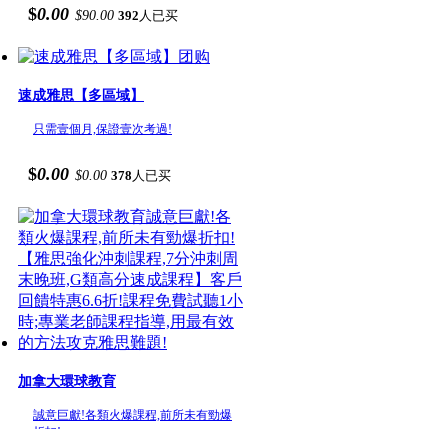
$
0.00
$90.00
392
人已买
速成雅思【多區域】
只需壹個月,保證壹次考過!
$
0.00
$0.00
378
人已买
加拿大環球教育
誠意巨獻!各類火爆課程,前所未有勁爆
折扣!