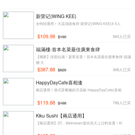
新荣记(WING KEE)
全時段通用！大温顶级食府-新荣记(WING KEE)4-5人
$109.98
565人已买
$190
福滿樓-首本名菜最佳廣東食肆
【獨家】排面拉滿！宴客首選！首本名菜最佳廣東食肆-福滿
樓:大
$387.88
368人已买
$620
HappyDayCafe喜相逢
兩店通用！港式茶餐廳的天花板-HappyDayCafe(喜相
$119.88
789人已买
$188
Kiku Sushi【兩店通用】
【兩店通用】DT，Metrotown逛街高大上日料首選！Ki