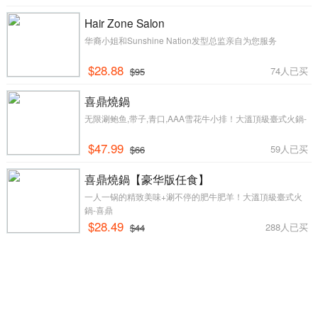
Hair Zone Salon
华裔小姐和Sunshine Nation发型总监亲自为您服务
$28.88
74人已买
$95
喜鼎燒鍋
无限涮鲍鱼,带子,青口,AAA雪花牛小排！大溫頂級臺式火鍋-
$47.99
59人已买
$66
喜鼎燒鍋【豪华版任食】
一人一锅的精致美味+涮不停的肥牛肥羊！大溫頂級臺式火
鍋-喜鼎
$28.49
288人已买
$44