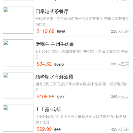
四季港式茶餐厅
全时段通用！高贵林排名第一的港式茶餐厅-四季港式茶餐厅
为您奉
$119.68
220人已买
$218
伊穆兰·兰州牛肉面
逛Robson大街，吃最赞的兰州牛肉面！大温顶级拉面-伊穆
兰
$34.62
380人已买
$52.5
顺峰顺水海鲜酒楼
拥有上海三家门店(长风大悦城店/吴中路店/第一百货店)的知
名
$109.98
365人已买
$190
上上簽-成都
【全时段通用】史上最强！麻辣燙小火锅任點任食+饮料畅
饮！溫哥
$22.99
423人已买
$35