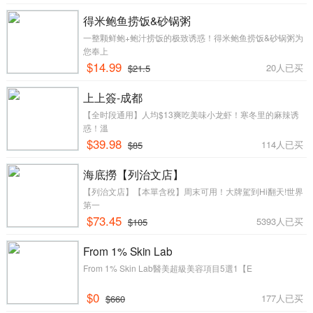
得米鲍鱼捞饭&砂锅粥
一整颗鲜鲍+鲍汁捞饭的极致诱惑！得米鲍鱼捞饭&砂锅粥为
您奉上
$14.99
20人已买
$21.5
上上簽-成都
【全时段通用】人均$13爽吃美味小龙虾！寒冬里的麻辣诱
惑！溫
$39.98
114人已买
$85
海底撈【列治文店】
【列治文店】【本單含稅】周末可用！大牌駕到Hi翻天!世界
第一
$73.45
5393人已买
$105
From 1% Skin Lab
From 1% Skin Lab醫美超級美容項目5選1​【E
$0
177人已买
$660