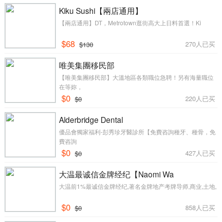
Kiku Sushi【兩店通用】
【兩店通用】DT，Metrotown逛街高大上日料首選！Ki
$68
270人已买
$130
唯美集團移民部
【唯美集團移民部】大溫地區各類職位急聘！另有海量職位
在等妳，
$0
220人已买
$0
Alderbridge Dental
優品會獨家福利-彭秀珍牙醫診所【免費咨詢種牙、種骨，免
費咨詢
$0
427人已买
$0
大温最诚信金牌经纪【Naomi Wa
大温前1%最诚信金牌经纪,著名金牌地产考牌导师,商业,土地,
$0
858人已买
$0