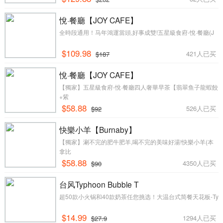
悅·餐廳【JOY CAFE】
全時段通用！马年鴻運當頭,好事成雙!五星級食府-悅·餐廳(J
$109.98
421人已买
$187
悅·餐廳【JOY CAFE】
【獨家】五星級食府-悅·餐廳四人奢華早茶【翡翠鱼子龍蝦餃
+紫
$58.88
526人已买
$92
快樂小羊【Burnaby】
【獨家】涮不完的肥牛肥羊,喝不完的美味好湯!快樂小羊(本
拿比
$58.88
4350人已买
$90
台风Typhoon Bubble T
超50款小火锅和40款奶茶任您挑选！大温台式简餐天花板-Ty
$14.99
1294人已买
$27.9