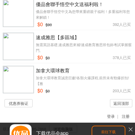
優品會聯手悟空中文送福利啦！
優品會聯手悟空中文為您帶來重磅親子福利！多重福利等您
來解鎖！
$0
392人已买
$90
速成雅思【多區域】
無需英語基礎,速成雅思來補!速成教育雅思班包妳考試掌握竅
門,
$0
378人已买
$0
加拿大環球教育
加拿大環球教育誠意巨獻!各類火爆課程,前所未有勁爆折扣!
【雅
$0
203人已买
$0
优惠券验证
返回顶部
登录
|
注册
联系客服：604-285-7868
浏览电脑版
前往下载
下载优品会app