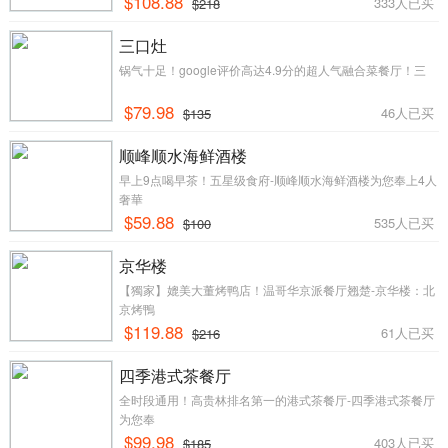
$108.88
333人已买
$218
三口灶
锅气十足！google评价高达4.9分的超人气融合菜餐厅！三
$79.98
46人已买
$135
顺峰顺水海鲜酒楼
早上9点喝早茶！五星级食府-顺峰顺水海鲜酒楼为您奉上4人
奢華
$59.88
535人已买
$100
京华楼
【獨家】媲美大董烤鸭店！温哥华京派餐厅翘楚-京华楼：北
京烤鴨
$119.88
61人已买
$216
四季港式茶餐厅
全时段通用！高贵林排名第一的港式茶餐厅-四季港式茶餐厅
为您奉
$99.98
403人已买
$185