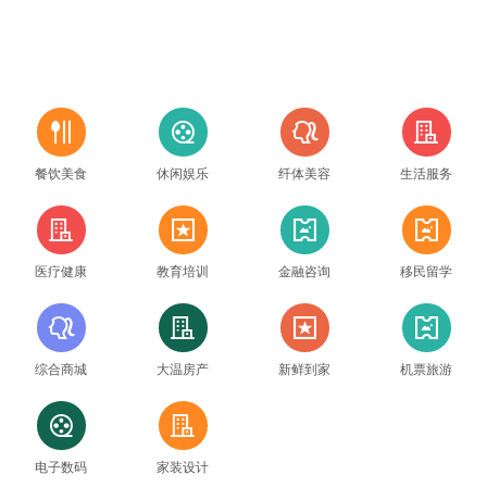
吃
看
美
住
餐饮美食
休闲娱乐
纤体美容
生活服务
住
新
票
票
医疗健康
教育培训
金融咨询
移民留学
美
住
新
票
综合商城
大温房产
新鲜到家
机票旅游
看
住
电子数码
家装设计