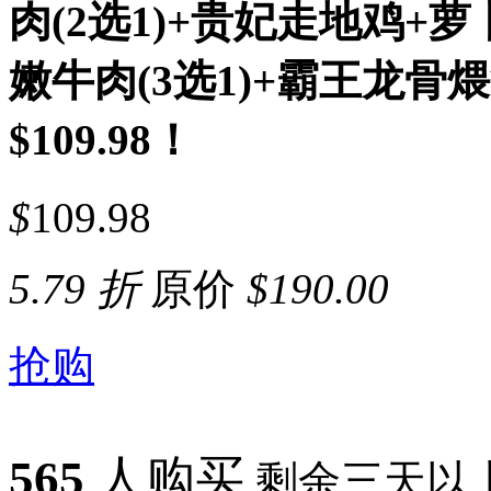
肉(2选1)+贵妃走地鸡+
嫩牛肉(3选1)+霸王龙骨煨
$109.98！
$
109.98
5.79 折
原价
$
190.00
抢购
565
人购买
剩余三天以