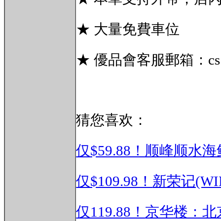
★ 大量免費車位
★ 優品會客服郵箱：
c
猜您喜欢：
仅$59.88！顺峰顺水
仅$109.98！
新荣记(WI
仅119.88！
京华楼：北