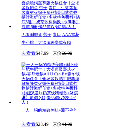
无限涮鲍鱼,带子,青口,AAA雪花
牛小排！大溫頂級臺式火鍋
去看看
$47.99
原价
66.00
一人一锅的精致美味+涮不停的
肥牛肥羊！大溫頂級臺式火鍋-
去看看
$28.49
原价
44.00
喜