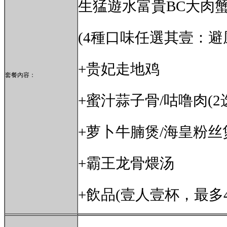
生猛遊水富貴BC大肉蟹
(4種口味任選其壹：避風
+贵妃走地鸡
套餐內容：
+蜜汁蒜子骨/咕噜肉(2选
+萝卜牛腩煲/海皇粉丝
+
霸王龙骨煨汤
+飲品(壹人壹杯，最多4