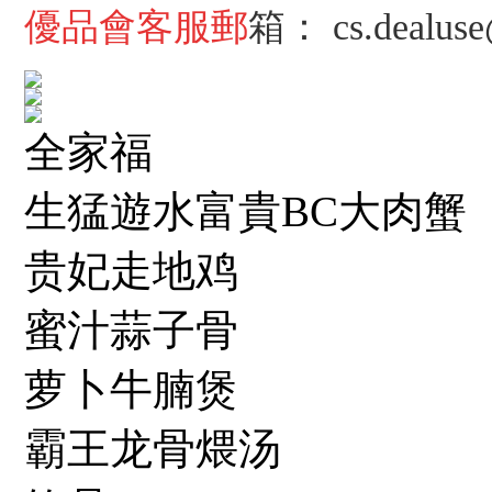
優品會客服郵
箱：
cs.dealus
全家福
生猛遊水富貴BC大肉蟹
贵妃走地鸡
蜜汁蒜子骨
萝卜牛腩煲
霸王龙骨煨汤