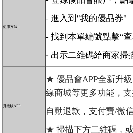
-
進入到
"
我的優品券
"
使用方法：
-
找到本單編號點擊
“
查
-
出示二維碼給商家掃
★ 優品會APP全新升
線商城等更多功能，支
升級版APP:
自動退款，
支付寶/微
★ 掃描下方二維碼，或登錄A