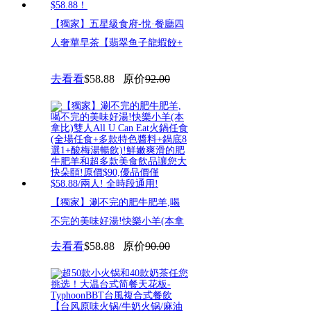
【獨家】五星級食府-悅·餐廳四
人奢華早茶【翡翠鱼子龍蝦餃+
去看看
$58.88
原价
92.00
【獨家】涮不完的肥牛肥羊,喝
不完的美味好湯!快樂小羊(本拿
去看看
$58.88
原价
90.00