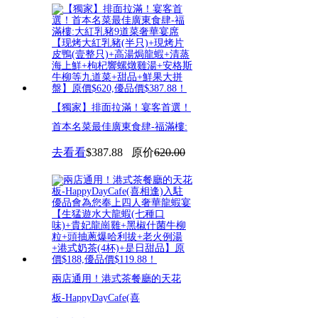
【獨家】排面拉滿！宴客首選！
首本名菜最佳廣東食肆-福滿樓:
去看看
$387.88
原价
620.00
兩店通用！港式茶餐廳的天花
板-HappyDayCafe(喜