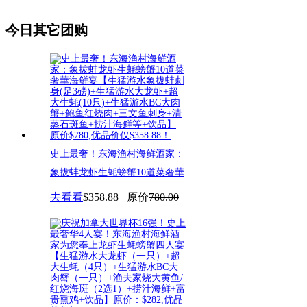
今日其它团购
史上最奢！东海渔村海鲜酒家：
象拔蚌龙虾生蚝螃蟹10道菜奢華
去看看
$358.88
原价
780.00