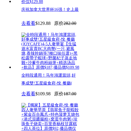
庆祝加拿大世界杯16强！史上最
奢华4人宴！东海渔村海鲜酒家
去看看
$129.88
原价
282.00
全時段通用！马年鴻運當頭,好
事成雙!五星級食府-悅·餐廳(
去看看
$109.98
原价
187.00