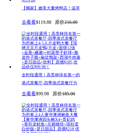
【獨家】媲美大董烤鸭店！温哥
华京派餐厅翘楚-京华楼：北京
去看看
$119.88
原价
216.00
烤
全时段通用！高贵林排名第一的
港式茶餐厅-四季港式茶餐厅为
您
去看看
$99.98
原价
185.00