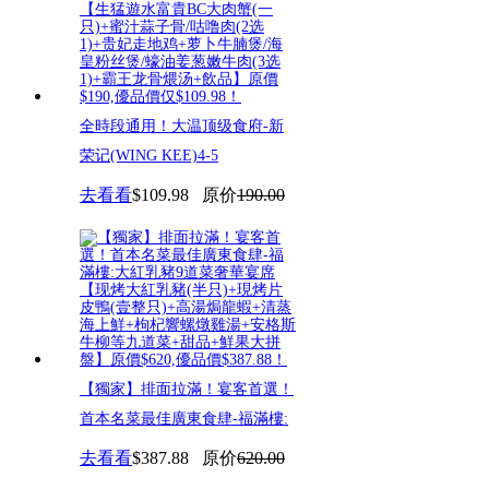
全時段通用！大温顶级食府-新
荣记(WING KEE)4-5
去看看
$109.98
原价
190.00
【獨家】排面拉滿！宴客首選！
首本名菜最佳廣東食肆-福滿樓:
去看看
$387.88
原价
620.00