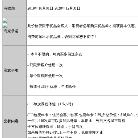
有效期
2019年10月01日-2020年12月31日
此价格仅限于优品会客人，消费者必须购买优品券才能获得本优惠
商家承诺
消费前须出示优品券，否则商家恕不接待！
- 本单不限购，可购买多份送亲友
- 只限新客户使用一次
注意事项
- 每个课程限使用一次
- 报课可以8折优惠，年卡除外
(一)单次课程体验（1.5小时）
(二)包瘦年卡：优品会客户独享 包瘦年卡 2.39折 总价值：$16,640，优
一年共416次课可以参加温哥华，本那比，列治文各城市课程
套餐内容
全方位减腰腹部，腿部，手臂围度
如果每周坚持2次以上一年不瘦，免费跳瘦为止！