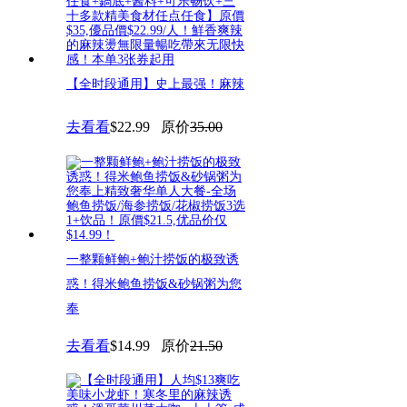
【全时段通用】史上最强！麻辣
燙小火锅任點任食+饮料畅饮！
去看看
$22.99
原价
35.00
溫
一整颗鲜鲍+鲍汁捞饭的极致诱
惑！得米鲍鱼捞饭&砂锅粥为您
奉
去看看
$14.99
原价
21.50