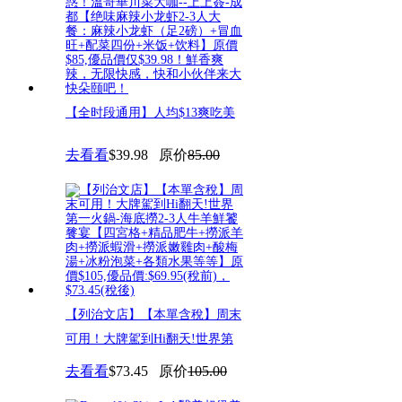
【全时段通用】人均$13爽吃美
味小龙虾！寒冬里的麻辣诱惑！
去看看
$39.98
原价
85.00
【列治文店】【本單含稅】周末
可用！大牌駕到Hi翻天!世界第
去看看
$73.45
原价
105.00