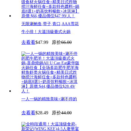
无限涮鲍鱼,带子,青口,AAA雪花
牛小排！大溫頂級臺式火鍋
去看看
$47.99
原价
66.00
一人一锅的精致美味+涮不停的
肥牛肥羊！大溫頂級臺式火鍋-
去看看
$28.49
原价
44.00
喜