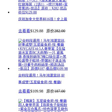
庆祝加拿大世界杯16强！史上最
奢华4人宴！东海渔村海鲜酒家
去看看
$129.88
原价
282.00
全時段通用！马年鴻運當頭,好
事成雙!五星級食府-悅·餐廳(
去看看
$109.98
原价
187.00