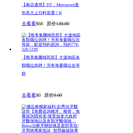
【兩店通用】DT，Metrotown逛
街高大上日料首選！K
去看看
$68
原价
130.00
【唯美集團移民部】大溫地區各
類職位急聘！另有海量職位在等
妳
去看看
$0
原价
0.00