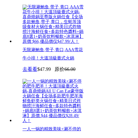
无限涮鲍鱼,带子,青口,AAA雪花
牛小排！大溫頂級臺式火鍋
去看看
$47.99
原价
66.00
一人一锅的精致美味+涮不停的
肥牛肥羊！大溫頂級臺式火鍋-