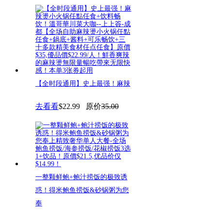
【全时段通用】史上最强！麻辣
燙小火锅任點任食+饮料畅饮！
去看看
$22.99
原价
35.00
溫
一整颗鲜鲍+鲍汁捞饭的极致诱
惑！得米鲍鱼捞饭&砂锅粥为您
奉