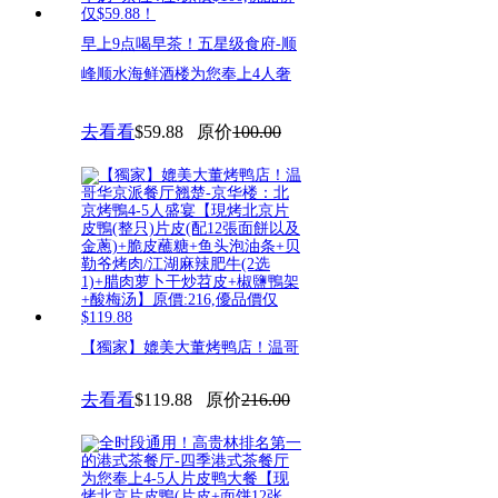
早上9点喝早茶！五星级食府-顺
峰顺水海鲜酒楼为您奉上4人奢
去看看
$59.88
原价
100.00
【獨家】媲美大董烤鸭店！温哥
华京派餐厅翘楚-京华楼：北京
去看看
$119.88
原价
216.00
烤