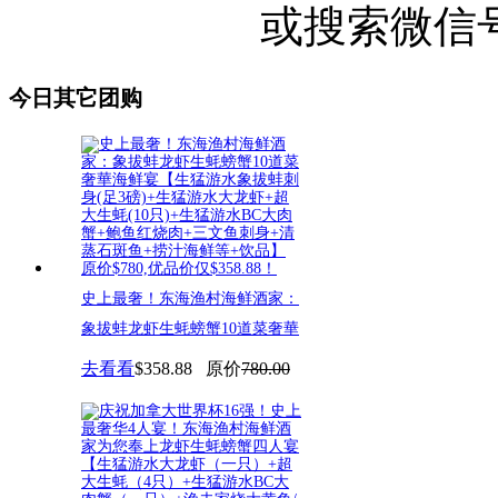
或搜索微信号"U
今日其它团购
史上最奢！东海渔村海鲜酒家：
象拔蚌龙虾生蚝螃蟹10道菜奢華
去看看
$358.88
原价
780.00