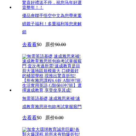
優品會聯手悟空中文為您帶來重
磅親子福利！多重福利等您來解
鎖
去看看
$0
原价
90.00
無需英語基礎,速成雅思來補!速
成教育雅思班包妳考試掌握竅門
去看看
$0
原价
0.00