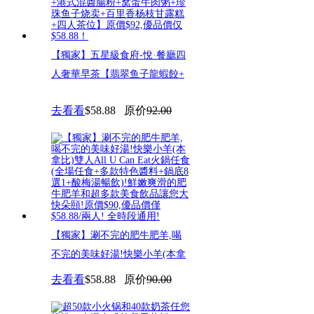
【獨家】五星級食府-悅·餐廳四
人奢華早茶【翡翠鱼子龍蝦餃+
去看看
$58.88
原价
92.00
【獨家】涮不完的肥牛肥羊,喝
不完的美味好湯!快樂小羊(本拿
去看看
$58.88
原价
90.00