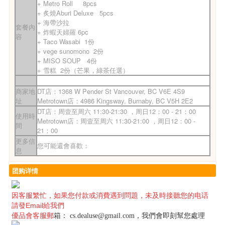
+ Metro Roll 8pcs
+
炙燒Aburi Deluxe 5pcs
+
海帶沙拉
套餐內
+
炸蝦天婦羅 6pc
容
+
Taco Wasabi 1份
+
vege sunomono 2份
+
MISO SOUP 4份
+
雪糕 2份（芒果，綠茶任選）
商家地
DT店：1368 W Pender St Vancouver, BC V6E 4S9
址
Metrotown店：4986 Kingsway, Burnaby, BC V5H 2E2
DT店：周壹至周六 11:30-21:30 ，周日12：00 - 21：00
使用時
Metrotown店：周壹至周六 11:30-21:00 ，周日12：00 -
間
21：00
更多信
您可能還會喜歡：
息
团购详情
因客服繁忙，
如果您付款或消費遇到問題，未及時接聽您的电话
請發Email給我們
優品會客服郵
箱：
cs.dealuse@gmail.com
，我們會即刻幫您處理