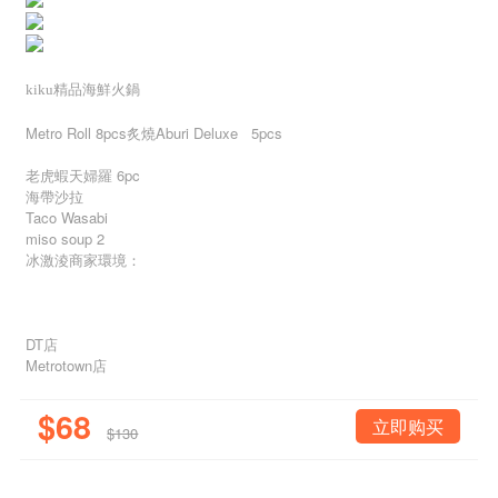
kiku
精品海鮮火鍋
Metro Roll 8pcs
炙燒Aburi Deluxe 5pcs
老虎蝦天婦羅 6pc
海帶沙拉
Taco Wasabi
miso soup 2
冰激淩
商家環境：
DT店
Metrotown店
$68
立即购买
$130