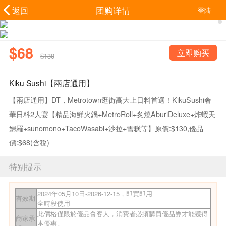
团购详情
返回
登陆
$68
立即购买
$130
Kiku Sushi【兩店通用】
【兩店通用】DT，Metrotown逛街高大上日料首選！KikuSushi奢
華日料2人宴【精品海鮮火鍋+MetroRoll+炙燒AburiDeluxe+炸蝦天
婦羅+sunomono+TacoWasabi+沙拉+雪糕等】原價:$130,優品
價:$68(含稅)
特别提示
2024年05月10日-2026-12-15，即買即用
有效期
全時段使用
此價格僅限於優品會客人，消費者必須購買優品券才能獲得
商家承
本優惠。