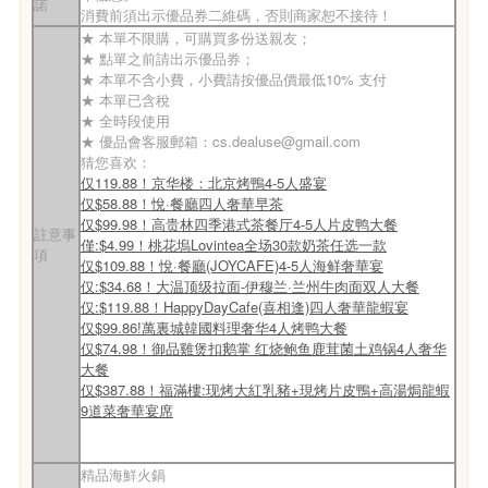
諾
消費前須出示優品券二維碼，否則商家恕不接待！
★ 本單不限購，可購買多份送親友；
★ 點單之前請出示優品券；
★
本單不含小費，小費請按優品價最低10% 支付
★
本單已含稅
★ 全時段使用
★ 優品會客服郵箱：
cs.dealuse@gmail.com
猜您喜欢：
仅119.88！
京华楼：北京烤鴨4-5人盛宴
仅$58.88！悅·餐廳四人奢華早茶
仅$99.98！高贵林四季港式茶餐厅4-5人片皮鸭大餐
註意事
僅:$4.99！桃花塢Lovintea全场30款奶茶任选一款
項
仅$109.88！悅·餐廳(JOYCAFE)4-5人海鲜奢華宴
仅:$34.68！大温顶级拉面-伊穆兰·兰州牛肉面双人大餐
仅:$119.88！HappyDayCafe(喜相逢)四人奢華龍蝦宴
仅$99.86!萬裏城韓國料理奢华4人烤鸭大餐
仅$74.98！御品雞煲扣鹅掌 红烧鲍鱼鹿茸菌土鸡锅4人奢华
大餐
仅$387.88！福滿樓:现烤大紅乳豬+現烤片皮鴨+高湯焗龍蝦
9道菜奢華宴席
精品海鮮火鍋