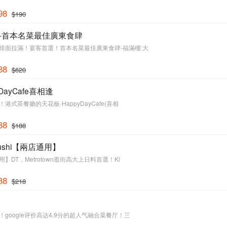
98
$190
-首本名菜最佳廣東食肆
排面拉滿！宴客首選！首本名菜最佳廣東食肆-福滿樓:大
88
$620
yDayCafe喜相逢
港式茶餐廳的天花板-HappyDayCafe(喜相
88
$188
 Sushi【兩店通用】
】DT，Metrotown逛街高大上日料首選！Ki
88
$218
！google评价高达4.9分的超人气融合菜餐厅！三