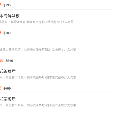
8
$135
水海鲜酒楼
喝早茶！五星级食府-顺峰顺水海鲜酒楼为您奉上4人奢華
8
$100
媲美大董烤鸭店！温哥华京派餐厅翘楚-京华楼：北京烤鴨
88
$216
式茶餐厅
用！高贵林排名第一的港式茶餐厅-四季港式茶餐厅为您奉
8
$185
式茶餐厅
用！高贵林排名第一的港式茶餐厅-四季港式茶餐厅为您奉