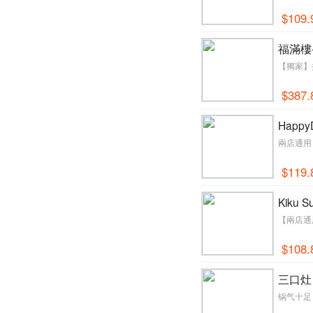
$109.
福滿樓
【獨家】
$387.
Happ
兩店通用！
$119.
Kiku
【兩店通用
$108.
三口灶
锅气十足