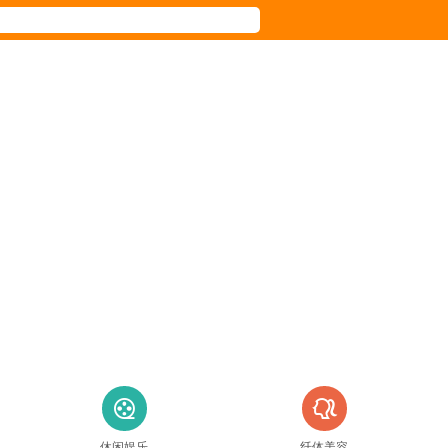
看
美
休闲娱乐
纤体美容