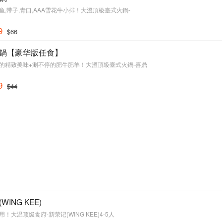
鱼,带子,青口,AAA雪花牛小排！大溫頂級臺式火鍋-
9
$66
鍋【豪华版任食】
的精致美味+涮不停的肥牛肥羊！大溫頂級臺式火鍋-喜鼎
9
$44
WING KEE)
！大温顶级食府-新荣记(WING KEE)4-5人