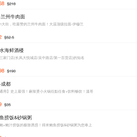
68
$218
·兰州牛肉面
son大街，吃最赞的兰州牛肉面！大温顶级拉面-伊穆兰
2
$52.5
水海鲜酒楼
三家门店(长风大悦城店/吴中路店/第一百货店)的知名
98
$190
-成都
通用】史上最强！麻辣燙小火锅任點任食+饮料畅饮！溫哥
9
$35
鱼捞饭&砂锅粥
鲍+鲍汁捞饭的极致诱惑！得米鲍鱼捞饭&砂锅粥为您奉上