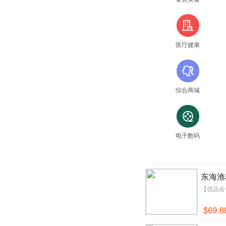
住
医疗健康
美
综合商城
看
电子数码
东海渔
【优品会
$69.8