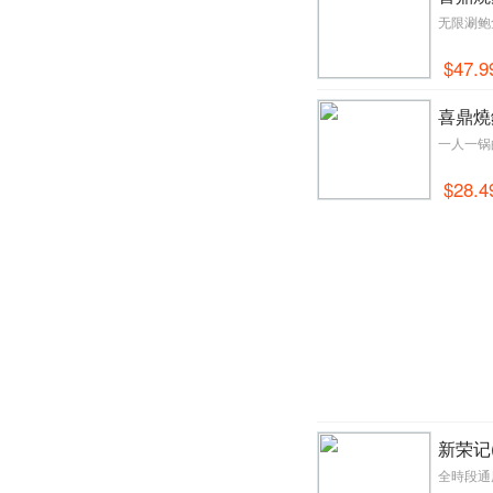
无限涮鲍
$47.9
喜鼎燒
一人一锅
$28.4
新荣记(
全時段通用