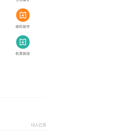
票
移民留学
票
机票旅游
12人已买