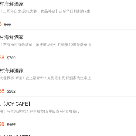
村海鲜酒家
十二周年庆之-您吃大餐，优品补贴】超奢华日料刺身+生
8
$68
村海鲜酒家
！东海渔村海鲜酒家：象拔蚌龙虾生蚝螃蟹10道菜奢華海
88
$780
村海鲜酒家
大世界杯16强！史上最奢华！东海渔村海鲜酒家为您奉上
88
$282
【JOY CAFE】
用！马年鴻運當頭,好事成雙!五星級食府-悅·餐廳(J
98
$187