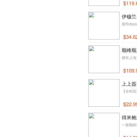
$119.
伊穆兰
逛Rob
$34.6
顺峰顺
拥有上海
$109.
上上簽
【全时段
$22.9
得米鲍
一整颗鲜