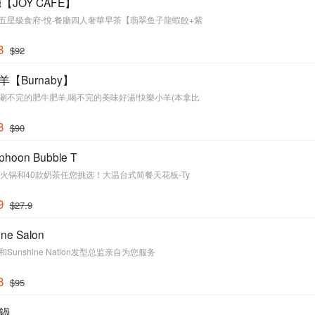
【JOY CAFE】
五星級食府-悅·餐廳四人奢華早茶【翡翠鱼子龍蝦餃+紫
8
$92
【Burnaby】
涮不完的肥牛肥羊,喝不完的美味好湯!快樂小羊(本拿比
8
$90
hoon Bubble T
小火锅和40款奶茶任您挑选！大温台式简餐天花板-Ty
9
$27.9
one Salon
Sunshine Nation发型总监亲自为您服务
8
$95
鍋