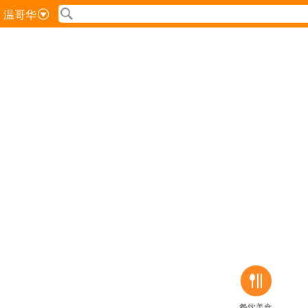
温哥华
吃
餐饮美食