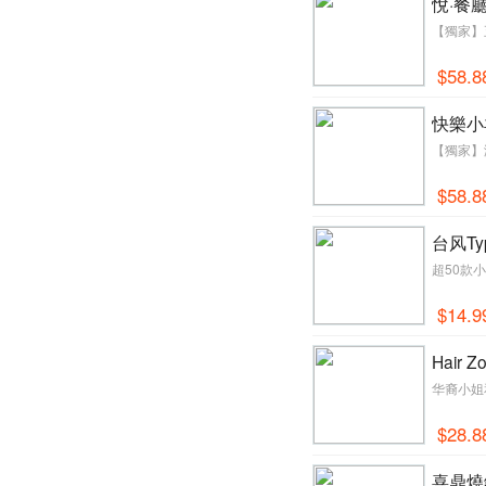
悅·餐廳
【獨家】
$58.8
快樂小羊
【獨家】
$58.8
台风Typ
超50款
$14.9
Hair Z
华裔小姐和
$28.8
喜鼎燒