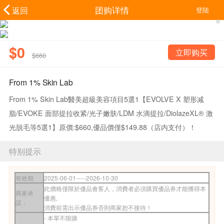
团购详情
返回
登陆
$0
立即购买
$660
From 1% Skin Lab
From 1% Skin Lab醫美超級美容項目5選1​【EVOLVE X 塑形减
脂/EVOKE 面部提拉收紧/光子嫩肤/LDM 水滴提拉/DiolazeXL® 激
光脱毛等5選1】原價:$660,優品價僅$149.88（店内支付）！
特别提示
有效期
2025-06-01-----2026-10-30
此價格僅限於優品會客人，消費者必須購買優品券才能獲得本
商家
承
優惠,
諾：
消費前需
出示優
品券否則商家恕不接待！
-
本單不限購