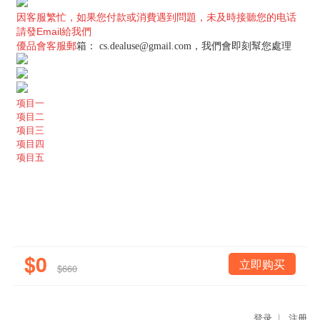
因客服繁忙，
如果您付款或消費遇到問題，未及時接聽您的电话
請發Email給我們
優品會客服郵
箱：
cs.dealuse@gmail.com
，我們會即刻幫您處理
项目一
项目二
项目三
项目四
项目五
$0
立即购买
$660
登录
|
注册