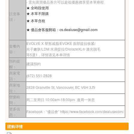
- 需先購買優品券方可以超低優惠價享受本單療程
★ 全時段使用
★ 本單不限購
註意事
項：
★
本單含稅
★ 優品會客服郵箱：
cs.dealuse@gmail.com
EVOLVE X 塑形减脂/EVOKE 面部提拉收紧/
套餐內
光子嫩肤/LDM 水滴提拉/DiolazeXL® 激光脱毛
容：
等5選1，详情请见本单详情
預約提
建議預約
醒：
商家電
(672) 551-2828
話：
商家地
2828 Granville St, Vancouver, BC V6H 3J5
址：
營業時
周二至周日 10:00am-18:00pm 逢周一休息
間：
更多信
Facebook：“優品會” https://www.facebook.com/dealusecom/
息：
团购详情