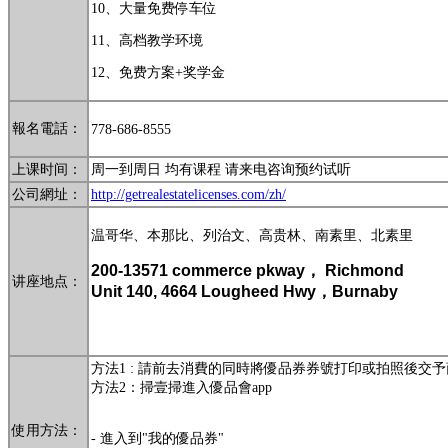
10
、
大量免费停车位
11
、
高档教学环境
12
、
免费方案
+
奖学金
報名電話：
778-686-8555
上课时间：
周一到周日 均有课程 请来电咨询预约试听
公司網址：
http://getrealestatelicenses.com/zh/
温哥华、本那比、列治文、高贵林、南素里、北素里
200-13571 commerce pkway， Richmond
讲座地点：
Unit 140, 4664 Lougheed Hwy，Burnaby
方法1 : 請前去消費的同時將優品券券號打印或拍照後交
方法2：掃壹掃進入優品會app
使用方法：
- 進入到"我的優品券"