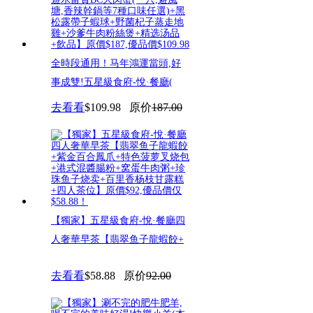
全時段通用！马年鴻運當頭,好
事成雙!五星級食府-悅·餐廳(
去看看
$109.98
原价
187.00
【獨家】五星級食府-悅·餐廳四
人奢華早茶【翡翠鱼子龍蝦餃+
去看看
$58.88
原价
92.00