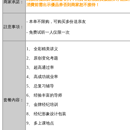
商家承諾：
消費前需出示優品券否則商家恕不接待
！
- 本单不限购，可购买多份送亲友
註意事項：
-
免费试听一人仅限一次
1
、
全彩精美讲义
2
、
原创变化考题
3
、
超高通过率
4
、
高成功就业率
5
、
总复习辅导
6
、
经验丰富的导师
套餐內容：
7
、
金牌经纪培训
8
、
经纪形象设计包装
9
、
多上课地点