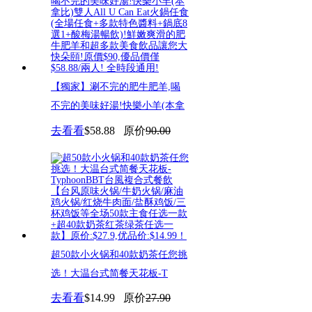
【獨家】涮不完的肥牛肥羊,喝
不完的美味好湯!快樂小羊(本拿
去看看
$58.88
原价
90.00
超50款小火锅和40款奶茶任您挑
选！大温台式简餐天花板-T
去看看
$14.99
原价
27.90