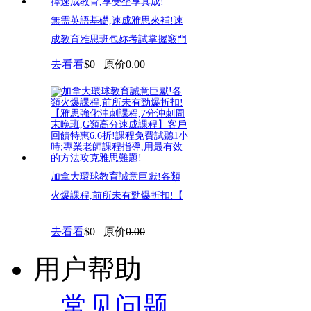
無需英語基礎,速成雅思來補!速
成教育雅思班包妳考試掌握竅門
去看看
$0
原价
0.00
加拿大環球教育誠意巨獻!各類
火爆課程,前所未有勁爆折扣!【
去看看
$0
原价
0.00
用户帮助
常见问题