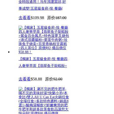
全時段通用！马年鴻運當頭,好
事成雙!五星級食府-悅·餐廳(
去看看
$109.98
原价
187.00
【獨家】五星級食府-悅·餐廳四
人奢華早茶【翡翠鱼子龍蝦餃+
去看看
$58.88
原价
92.00