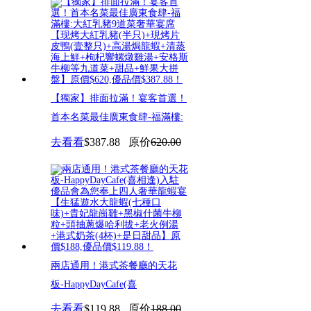
【獨家】排面拉滿！宴客首選！
首本名菜最佳廣東食肆-福滿樓:
去看看
$387.88
原价
620.00
兩店通用！港式茶餐廳的天花
板-HappyDayCafe(喜
去看看
$119.88
原价
188.00