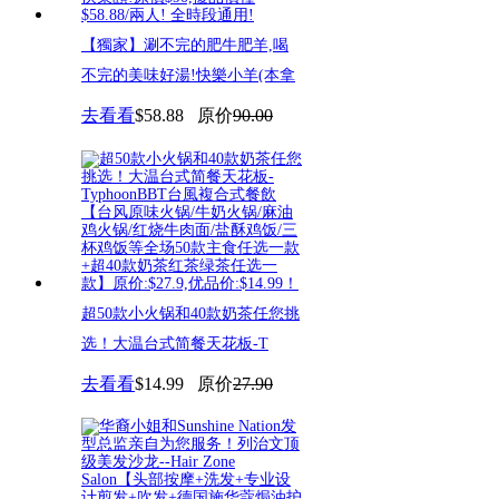
【獨家】涮不完的肥牛肥羊,喝
不完的美味好湯!快樂小羊(本拿
去看看
$58.88
原价
90.00
超50款小火锅和40款奶茶任您挑
选！大温台式简餐天花板-T
去看看
$14.99
原价
27.90