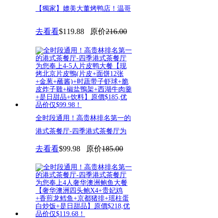
【獨家】媲美大董烤鸭店！温哥
华京派餐厅翘楚-京华楼：北京
去看看
$119.88
原价
216.00
烤
全时段通用！高贵林排名第一的
港式茶餐厅-四季港式茶餐厅为
您
去看看
$99.98
原价
185.00