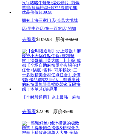
拥有上海三家门店(长风大悦城
店/吴中路店/第一百货店)的知
去看看
$109.98
原价
190.00
【全时段通用】史上最强！麻辣
燙小火锅任點任食+饮料畅饮！
去看看
$22.99
原价
35.00
溫