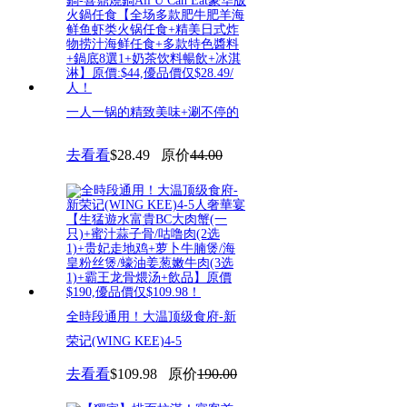
一人一锅的精致美味+涮不停的
肥牛肥羊！大溫頂級臺式火鍋-
去看看
$28.49
原价
44.00
喜
全時段通用！大温顶级食府-新
荣记(WING KEE)4-5
去看看
$109.98
原价
190.00