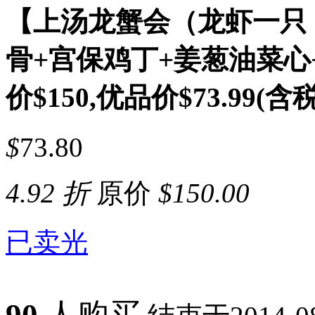
【上汤龙蟹会（龙虾一只
骨+宫保鸡丁+姜葱油菜心
价$150,优品价$73.99(含税
$
73.80
4.92 折
原价
$
150.00
已卖光