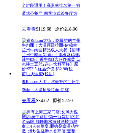
全时段通用！高贵林排名第一的
港式茶餐厅-四季港式茶餐厅为
您
去看看
$119.68
原价
218.00
逛Robson大街，吃最赞的兰州牛
肉面！大温顶级拉面-伊穆
去看看
$34.62
原价
52.50