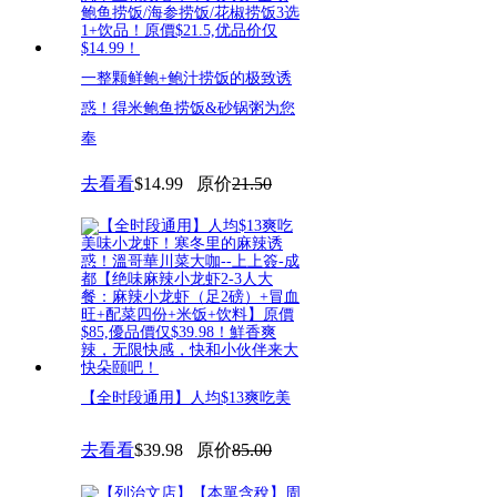
一整颗鲜鲍+鲍汁捞饭的极致诱
惑！得米鲍鱼捞饭&砂锅粥为您
奉
去看看
$14.99
原价
21.50
【全时段通用】人均$13爽吃美
味小龙虾！寒冬里的麻辣诱惑！
去看看
$39.98
原价
85.00