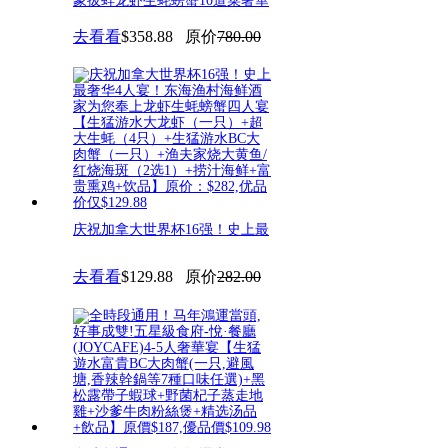
象拔蚌龙虾生蚝螃蟹10道菜奢華
去看看
$358.88
原价
780.00
庆祝加拿大世界杯16强！史上最
奢华4人宴！东海渔村海鲜酒家
去看看
$129.88
原价
282.00