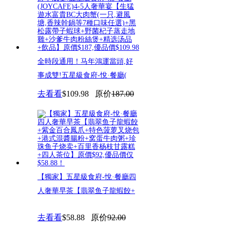
全時段通用！马年鴻運當頭,好
事成雙!五星級食府-悅·餐廳(
去看看
$109.98
原价
187.00
【獨家】五星級食府-悅·餐廳四
人奢華早茶【翡翠鱼子龍蝦餃+
去看看
$58.88
原价
92.00