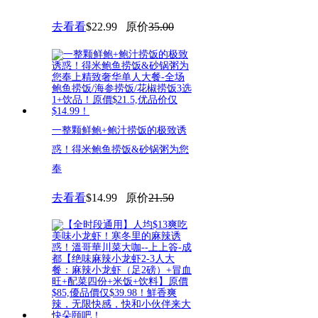
燙小火锅任點任食+饮料畅饮！
去看看
$22.99
原价
35.00
溫
一整颗鲜鲍+鲍汁捞饭的极致诱
惑！得米鲍鱼捞饭&砂锅粥为您
奉
去看看
$14.99
原价
21.50