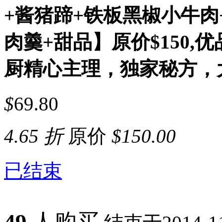
+酱猪蹄+铁板黑椒小牛肉​
肉羹​+甜品】原价$150,优
厨精心主理，独家秘方，
$
69.80
4.65 折
原价
$
150.00
已结束