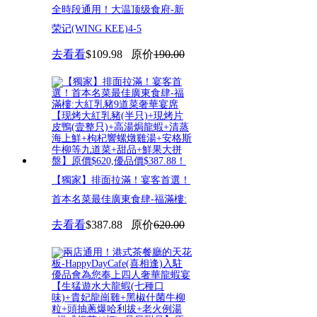
全時段通用！大温顶级食府-新
荣记(WING KEE)4-5
去看看
$109.98
原价
190.00
【獨家】排面拉滿！宴客首選！
首本名菜最佳廣東食肆-福滿樓:
去看看
$387.88
原价
620.00