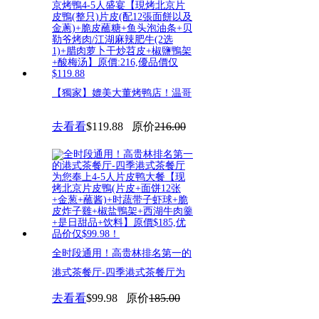
【獨家】媲美大董烤鸭店！温哥
华京派餐厅翘楚-京华楼：北京
去看看
$119.88
原价
216.00
烤
全时段通用！高贵林排名第一的
港式茶餐厅-四季港式茶餐厅为
您
去看看
$99.98
原价
185.00