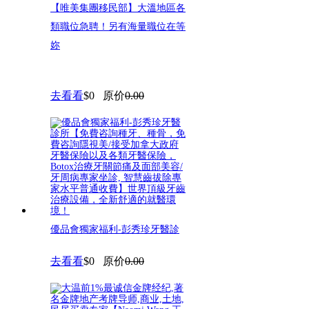
【唯美集團移民部】大溫地區各
類職位急聘！另有海量職位在等
妳
去看看
$0
原价
0.00
優品會獨家福利-彭秀珍牙醫診
所【免費咨詢種牙、種骨，免費
去看看
$0
原价
0.00
咨