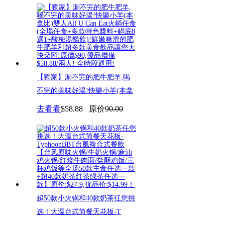
【獨家】涮不完的肥牛肥羊,喝
不完的美味好湯!快樂小羊(本拿
去看看
$58.88
原价
90.00
超50款小火锅和40款奶茶任您挑
选！大温台式简餐天花板-T