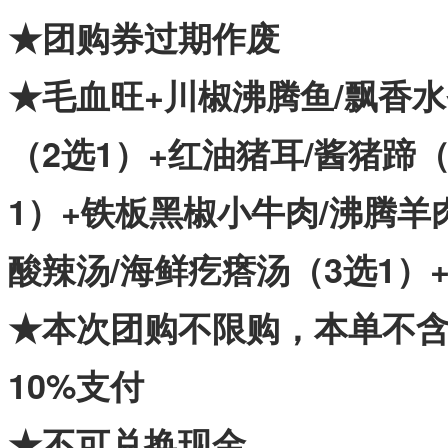
★团购券过期作废
★
毛血旺+
川椒沸腾鱼/飘香水
（2选1）+红油猪耳/酱猪蹄（
1）+铁板黑椒小牛肉/沸腾羊
酸辣汤/海鲜疙瘩汤（3选1
★本次团购不限购，本单不
10%支付
★不可兑换现金