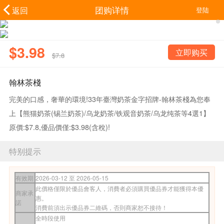
团购详情
返回
登陆
$3.98
立即购买
$7.8
翰林茶棧
完美的口感，奢華的環境!33年臺灣奶茶金字招牌-翰林茶棧為您奉
上【熊猫奶茶(锡兰奶茶)/乌龙奶茶/铁观音奶茶/乌龙纯茶等4選1】
原價:$7.8,優品價僅:$3.98(含稅)!
特别提示
有效期
2026-03-12 至
2026-05-15
此價格僅限於優品會客人，消費者必須購買優品券才能獲得本優
商家承
惠。
諾
消費前須出示優品券二維碼，否則商家恕不接待！
全時段使用