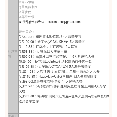
本單不限購
海量免費車位
本單含稅
本單限外帶
★ 優品會客服郵箱：
cs.dealuse@gmail.com
猜您喜欢：
仅$59.88！顺峰顺水海鲜酒楼4人奢華早茶
仅$109.98！
新荣记(WING KEE)4-5人奢華宴
仅119.88！
京华楼：北京烤鴨4-5人盛宴
仅$58.88！悅·餐廳四人奢華早茶
註意事
仅$99.98！高贵林四季港式茶餐厅4-5人片皮鸭大餐
項
僅:$4.99！桃花塢Lovintea全场30款奶茶任选一款
仅$109.88！悅·餐廳(JOYCAFE)4-5人海鲜奢華宴
仅:$34.68！大温顶级拉面-伊穆兰·兰州牛肉面双人大餐
仅:$119.88！HappyDayCafe(喜相逢)四人奢華龍蝦宴
仅$99.86!萬裏城韓國料理奢华4人烤鸭大餐
仅$74.98！御品雞煲扣鹅掌 红烧鲍鱼鹿茸菌土鸡锅4人奢华
大餐
仅$387.88！福滿樓:现烤大紅乳豬+現烤片皮鴨+高湯焗龍蝦9
道菜奢華宴席
套餐內